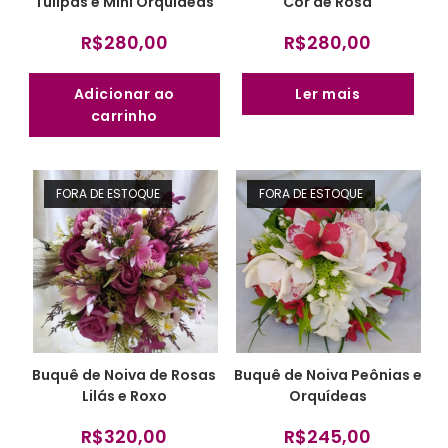
Tulipas e Mini Orquídeas
Cor de Rosa
R$
280,00
R$
280,00
Adicionar ao
Ler mais
carrinho
FORA DE ESTOQUE
FORA DE ESTOQUE
Buquê de Noiva de Rosas
Buquê de Noiva Peônias e
Lilás e Roxo
Orquídeas
R$
320,00
R$
245,00